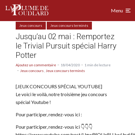
Menu
Jeux concours
Jeux concours terminés
Jusqu’au 02 mai : Remportez
le Trivial Pursuit spécial Harry
Potter
Ajoutez un commentaire
18/04/2020
1 min de lecture
Jeux concours
Jeux concours terminés
[JEUX CONCOURS SPÉCIAL YOUTUBE]
Le voici le voilà, notre troisième jeu concours
spécial Youtube !
Pour participer, rendez-vous ici :
Pour participer, rendez-vous ici 👇👇👇
https://www.youtube.com/post/UgwRfOUe8LUyuLhy6