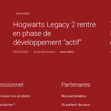
Jeux vidéo
Hogwarts Legacy 2 rentre
en phase de
développement “actif”
03/12/2025
2 min de lecture
Jeux vidéo
essionnel
Partenaires
nvoyer vos produits
Nos partenaires
ontacter ?
Ils parlent de nous