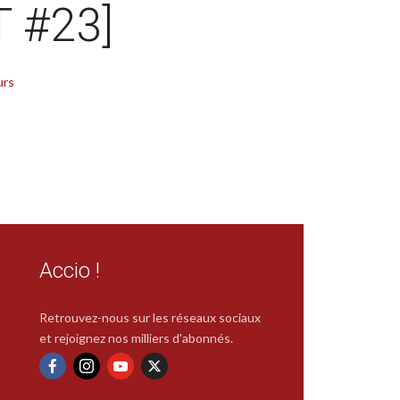
 #23]
urs
Accio !
Retrouvez-nous sur les réseaux sociaux
et rejoignez nos milliers d'abonnés.