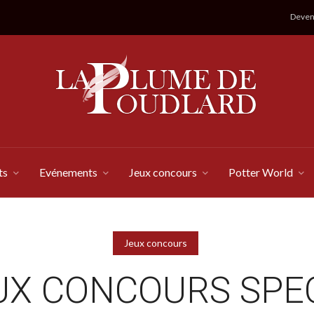
Devene
ts
Evénements
Jeux concours
Potter World
Jeux concours
UX CONCOURS SPE