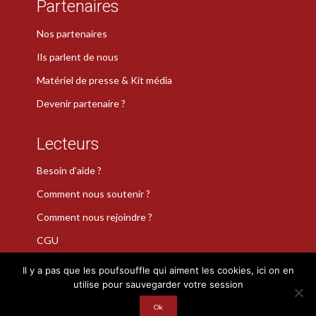
Partenaires
Nos partenaires
Ils parlent de nous
Matériel de presse & Kit média
Devenir partenaire ?
Lecteurs
Besoin d’aide ?
Comment nous soutenir ?
Comment nous rejoindre ?
CGU
Il y a pas que les poufsouffle qui aiment les cookies, ici on en
utilise pour sauvegarder votre session
La Plume de Poudlard est une marque déposée · Copyright 2026
Ok
· Tous droits réservés