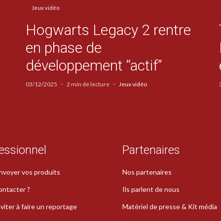
Jeux vidéo
Hogwarts Legacy 2 rentre
en phase de
développement “actif”
03/12/2025
2 min de lecture
Jeux vidéo
essionnel
Partenaires
nvoyer vos produits
Nos partenaires
ontacter ?
Ils parlent de nous
viter à faire un reportage
Matériel de presse & Kit média