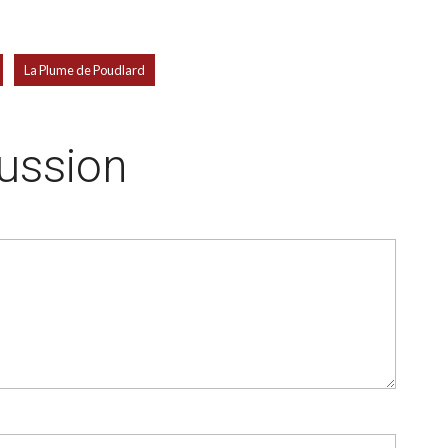
,
La Plume de Poudlard
cussion