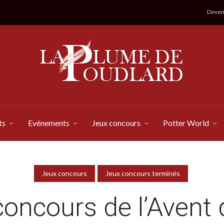
Devene
ts
Evénements
Jeux concours
Potter World
Jeux concours
Jeux concours terminés
concours de l’Avent 