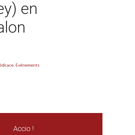
ey) en
alon
édicace
Evénements
Accio !