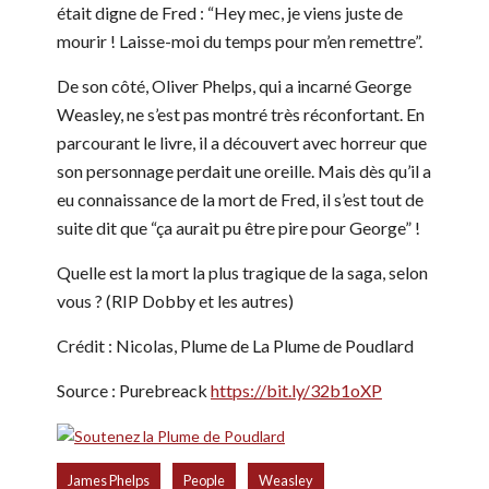
était digne de Fred : “Hey mec, je viens juste de
mourir ! Laisse-moi du temps pour m’en remettre”.
De son côté, Oliver Phelps, qui a incarné George
Weasley, ne s’est pas montré très réconfortant. En
parcourant le livre, il a découvert avec horreur que
son personnage perdait une oreille. Mais dès qu’il a
eu connaissance de la mort de Fred, il s’est tout de
suite dit que “ça aurait pu être pire pour George” !
Quelle est la mort la plus tragique de la saga, selon
vous ? (RIP Dobby et les autres)
Crédit : Nicolas, Plume de La Plume de Poudlard
Source : Purebreack
https://bit.ly/32b1oXP
,
,
James Phelps
People
Weasley