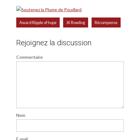
,
,
Award Ripple of hope
JK Rowling
Récompense
Rejoignez la discussion
Commentaire
Nom
E-mail