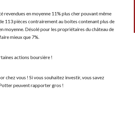
 été revendues en moyenne 11% plus cher pouvant même
 de 113 pièces contrairement au boites contenant plus de
en moyenne. Désolé pour les propriétaires du château de
 faire mieux que 7%.
ertaines actions boursière !
sor chez vous ! Si vous souhaitez investir, vous savez
Potter peuvent rapporter gros !