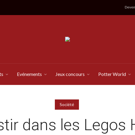
Devene
ts
Evénements
Jeux concours
Potter World
Société
stir dans les Legos 