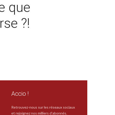
le que
rse ?!
Accio !
Retrouvez-nous sur les réseaux sociaux
et rejoignez nos milliers d'abonnés.