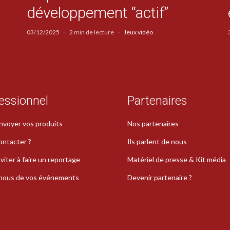
développement “actif”
03/12/2025
2 min de lecture
Jeux vidéo
essionnel
Partenaires
nvoyer vos produits
Nos partenaires
ontacter ?
Ils parlent de nous
viter à faire un reportage
Matériel de presse & Kit média
-nous de vos événements
Devenir partenaire ?