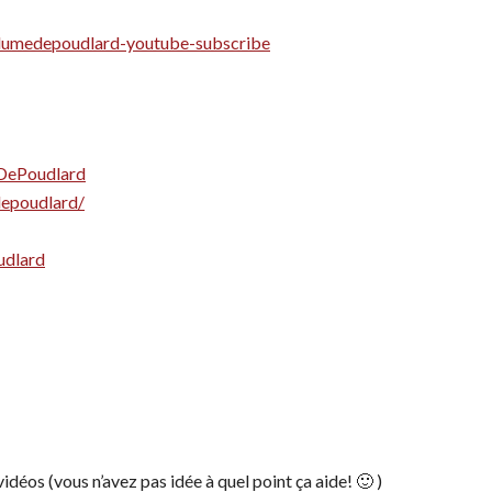
laplumedepoudlard-youtube-subscribe
DePoudlard
epoudlard/
udlard
déos (vous n’avez pas idée à quel point ça aide! 🙂 )