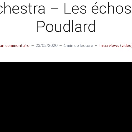
chestra – Les échos
Poudlard
 un commentaire
23/05/2020
1 min de lecture
Interviews (vidéo