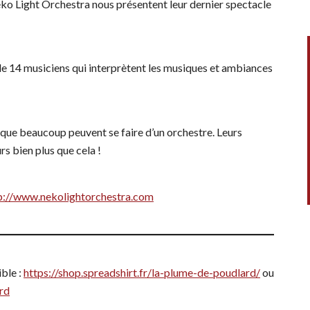
ko Light Orchestra nous présentent leur dernier spectacle
de 14 musiciens qui interprètent les musiques et ambiances
 que beaucoup peuvent se faire d’un orchestre. Leurs
rs bien plus que cela !
p://www.nekolightorchestra.com
ble :
https://shop.spreadshirt.fr/la-plume-de-poudlard/
ou
rd