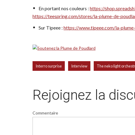
En portant nos couleurs :
https://shop.spreadsh
https://teespring.com/stores/la-plume-de-poudla
Sur Tipeee :
https://www.tipeee.com/la-plume
,
,
Interro surprise
Interview
The neko light orchest
Rejoignez la dis
Commentaire