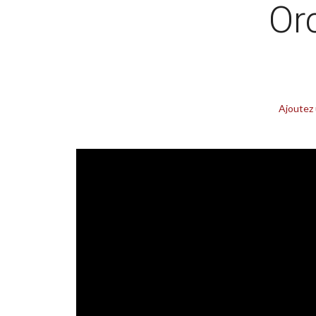
Or
Ajoutez