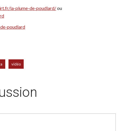
irt.fr/la-plume-de-poudlard/
ou
rd
-de-poudlard
,
ra
vidéo
cussion