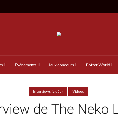
ts
Evénements
Jeux concours
Potter World
Interviews (vidéo)
Vidéos
erview de The Neko L