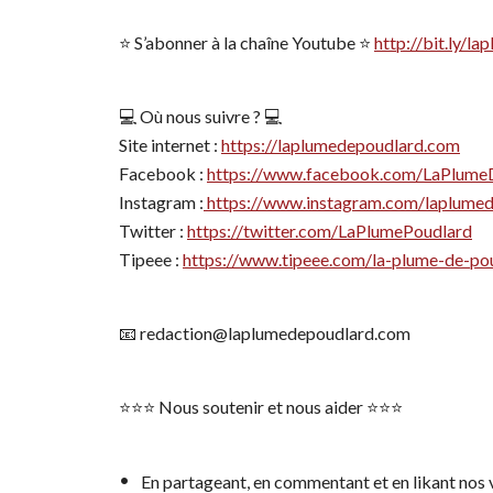
⭐️ S’abonner à la chaîne Youtube ⭐️
http://bit.ly/
💻 Où nous suivre ? 💻
Site internet :
https://laplumedepoudlard.com
Facebook :
https://www.facebook.com/LaPlume
Instagram :
https://www.instagram.com/laplumed
Twitter :
https://twitter.com/LaPlumePoudlard
Tipeee :
https://www.tipeee.com/la-plume-de-po
📧 redaction@laplumedepoudlard.com
⭐️⭐️⭐️ Nous soutenir et nous aider ⭐️⭐️⭐️
En partageant, en commentant et en likant nos vi