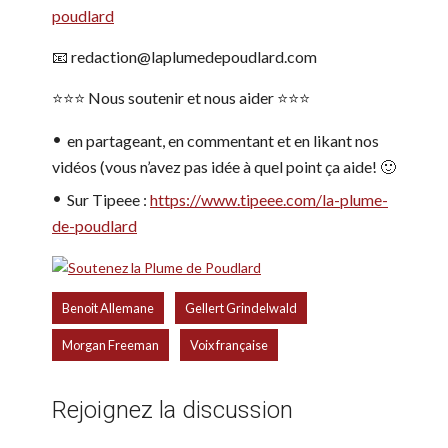
poudlard
📧 redaction@laplumedepoudlard.com
⭐️⭐️⭐️ Nous soutenir et nous aider ⭐️⭐️⭐️
en partageant, en commentant et en likant nos
vidéos (vous n’avez pas idée à quel point ça aide! 🙂
Sur Tipeee :
https://www.tipeee.com/la-plume-
de-poudlard
,
,
Benoit Allemane
Gellert Grindelwald
,
Morgan Freeman
Voix française
Rejoignez la discussion