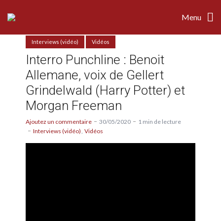
Menu
Interviews (vidéo)
Vidéos
Interro Punchline : Benoit
Allemane, voix de Gellert
Grindelwald (Harry Potter) et
Morgan Freeman
Ajoutez un commentaire
30/05/2020
1 min de lecture
Interviews (vidéo)
Vidéos