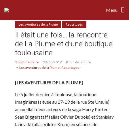
Menu
Les aventures de la Plume
Reportages
Il était une fois… la rencontre
de La Plume et d’une boutique
toulousaine
1 commentaire
23/08/2019
8 min de lecture
Les aventures de la Plume
Reportages
[LES AVENTURES DE LA PLUME]
Le 5 juillet dernier, à Toulouse, la boutique
Imagin’ères (située au 17-19 de la rue Ste Ursule)
accueillait deux acteurs de la saga Harry Potter :
Sean Biggerstaff (alias Olivier Dubois) et Stanislav
Ianevski (alias Viktor Krum) en séances de