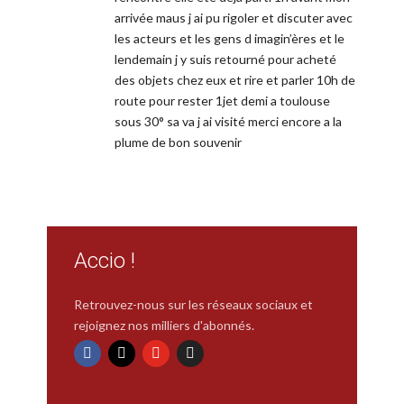
arrivée maus j ai pu rigoler et discuter avec
les acteurs et les gens d imagin’ères et le
lendemain j y suis retourné pour acheté
des objets chez eux et rire et parler 10h de
route pour rester 1jet demi a toulouse
sous 30° sa va j ai visité merci encore a la
plume de bon souvenir
Accio !
Retrouvez-nous sur les réseaux sociaux et
rejoignez nos milliers d'abonnés.