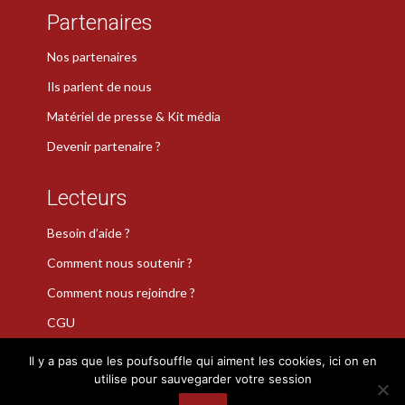
Partenaires
Nos partenaires
Ils parlent de nous
Matériel de presse & Kit média
Devenir partenaire ?
Lecteurs
Besoin d’aide ?
Comment nous soutenir ?
Comment nous rejoindre ?
CGU
Il y a pas que les poufsouffle qui aiment les cookies, ici on en
utilise pour sauvegarder votre session
La Plume de Poudlard est une marque déposée · Copyright 2026