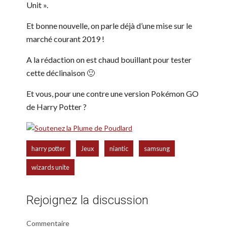
Unit ».
Et bonne nouvelle, on parle déjà d’une mise sur le
marché courant 2019 !
A la rédaction on est chaud bouillant pour tester
cette déclinaison
🙂
Et vous, pour une contre une version Pokémon GO
de Harry Potter ?
,
,
,
,
harry potter
Jeux
niantic
samsung
wizards unite
Rejoignez la discussion
Commentaire