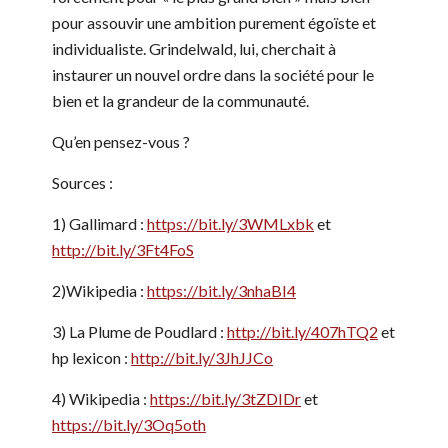
pour assouvir une ambition purement égoïste et
individualiste. Grindelwald, lui, cherchait à
instaurer un nouvel ordre dans la société pour le
bien et la grandeur de la communauté.
Qu’en pensez-vous ?
Sources :
1) Gallimard :
https://bit.ly/3WMLxbk
et
http://bit.ly/3Ft4FoS
2)Wikipedia :
https://bit.ly/3nhaBI4
3) La Plume de Poudlard :
http://bit.ly/407hTQ2
et
hp lexicon :
http://bit.ly/3JhJJCo
4) Wikipedia :
https://bit.ly/3tZDIDr
et
https://bit.ly/3Oq5oth