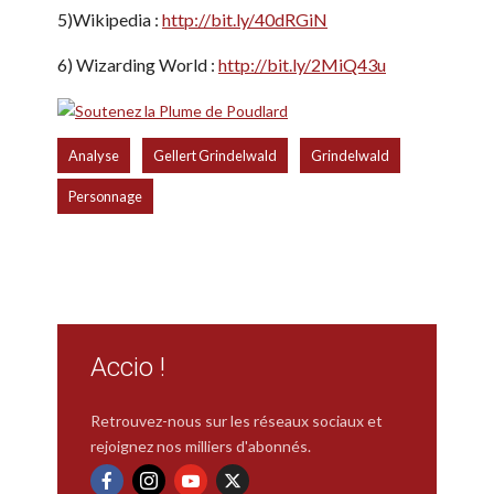
5)Wikipedia :
http://bit.ly/40dRGiN
6) Wizarding World :
http://bit.ly/2MiQ43u
,
,
,
Analyse
Gellert Grindelwald
Grindelwald
Personnage
Accio !
Retrouvez-nous sur les réseaux sociaux et
rejoignez nos milliers d'abonnés.