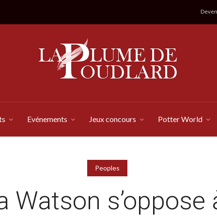
Devene
ts
Evénements
Jeux concours
Potter World
Peoples
Watson s’oppose à 