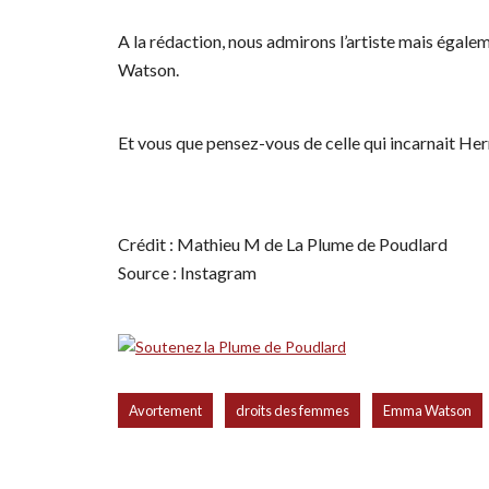
A la rédaction, nous admirons l’artiste mais égale
Watson.
Et vous que pensez-vous de celle qui incarnait He
Crédit : Mathieu M de La Plume de Poudlard
Source : Instagram
,
,
Avortement
droits des femmes
Emma Watson