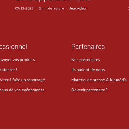
03/12/2025
2 min de lecture
Jeux vidéo
essionnel
Partenaires
nvoyer vos produits
Nos partenaires
ontacter ?
Ils parlent de nous
viter à faire un reportage
Matériel de presse & Kit média
-nous de vos événements
Devenir partenaire ?