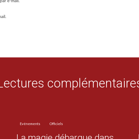
ar e-mail.
ail.
Lectures complémentaire
Evénements
Officiels
La magie débarque dans