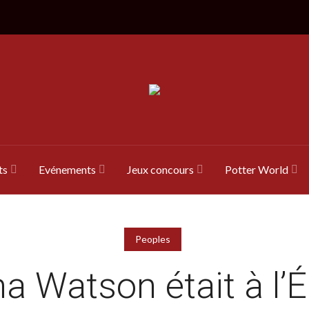
ts
Evénements
Jeux concours
Potter World
Peoples
 Watson était à l’É