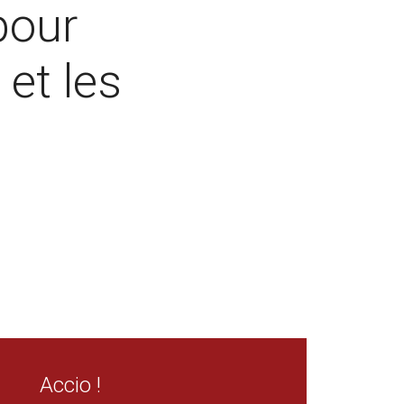
pour
 et les
Accio !