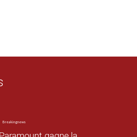
s
Breakingnews
Paramount gagne la