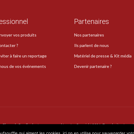
essionnel
Partenaires
nvoyer vos produits
Nos partenaires
ontacter ?
Ils parlent de nous
viter à faire un reportage
Matériel de presse & Kit média
-nous de vos événements
Devenir partenaire ?
La Plume de Poudlard est une marque déposée · Copyright 2026 · Tous droits réservé
oufsouffle qui aiment les cookies, ici on en utilise pour sauvegarder vot