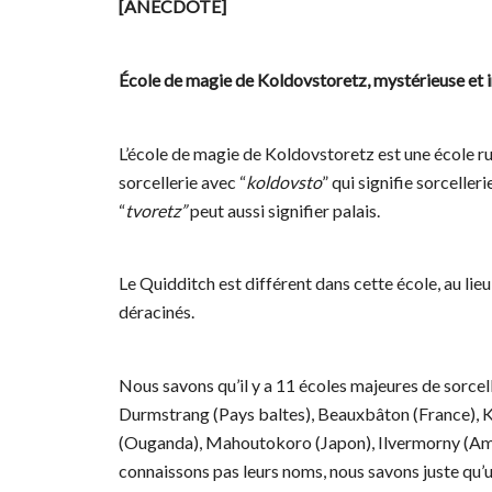
[ANECDOTE]
École de magie de Koldovstoretz, mystérieuse et
L’école de magie de Koldovstoretz est une école russ
sorcellerie avec “
koldovsto
” qui signifie sorcellerie
“
tvoretz”
peut aussi signifier palais.
Le Quidditch est différent dans cette école, au lieu 
déracinés.
Nous savons qu’il y a 11 écoles majeures de sorce
Durmstrang (Pays baltes), Beauxbâton (France), K
(Ouganda), Mahoutokoro (Japon), Ilvermorny (Améri
connaissons pas leurs noms, nous savons juste qu’u