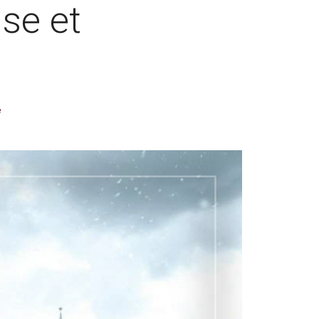
se et
e