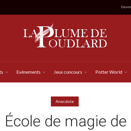
Devene
ts
Evénements
Jeux concours
Potter World
Anecdote
École de magie de