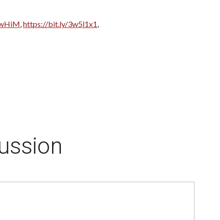
v2wHiM
,
https://bit.ly/3w5l1x1
,
cussion