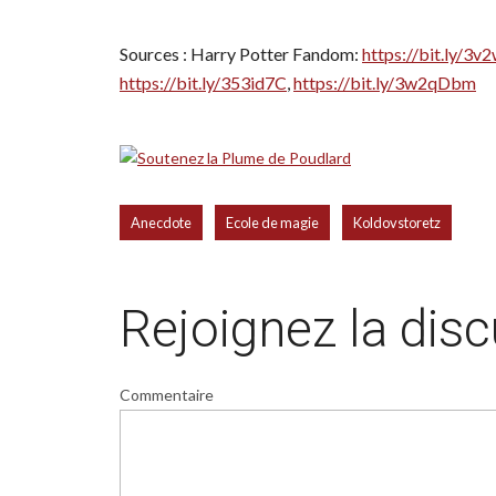
Sources : Harry Potter Fandom:
https://bit.ly/3
https://bit.ly/353id7C
,
https://bit.ly/3w2qDbm
,
,
Anecdote
Ecole de magie
Koldovstoretz
Rejoignez la dis
Commentaire