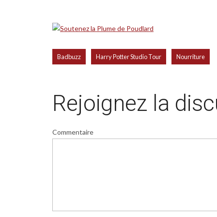
,
,
Badbuzz
Harry Potter Studio Tour
Nourriture
Rejoignez la dis
Commentaire