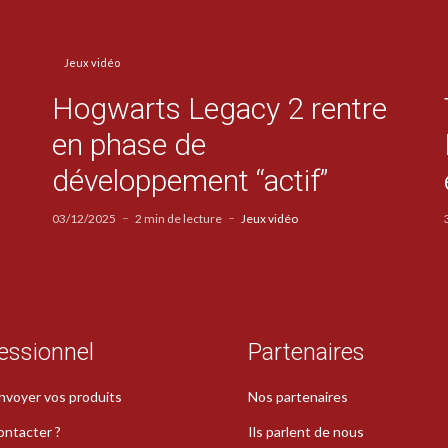
Jeux vidéo
Hogwarts Legacy 2 rentre
en phase de
développement “actif”
03/12/2025
2 min de lecture
Jeux vidéo
essionnel
Partenaires
nvoyer vos produits
Nos partenaires
ontacter ?
Ils parlent de nous