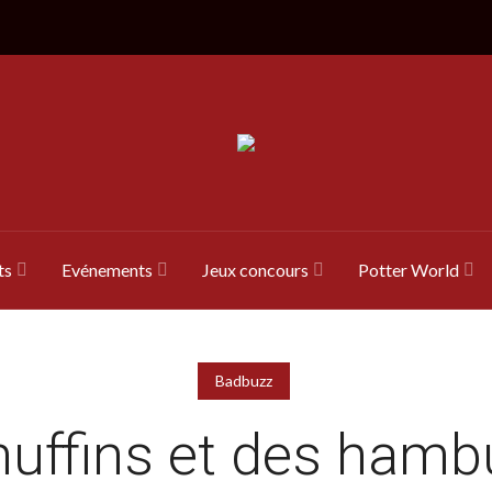
ts
Evénements
Jeux concours
Potter World
Badbuzz
uffins et des hamb