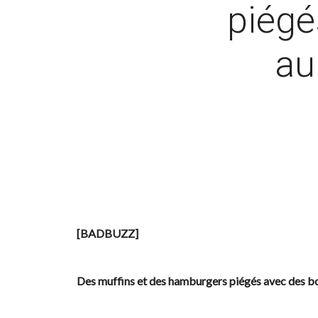
piégé
au
[BADBUZZ]
Des muffins et des hamburgers piégés avec des bo