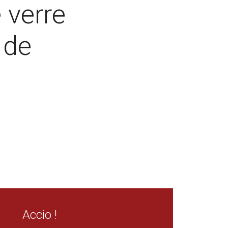
 verre
 de
Accio !