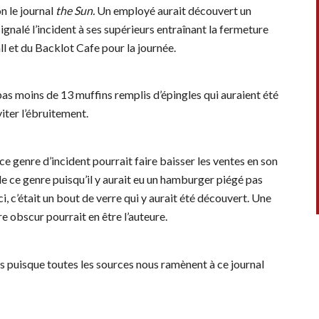
on le journal
the Sun.
Un employé aurait découvert un
signalé l’incident à ses supérieurs entraînant la fermeture
l et du Backlot Cafe pour la journée.
 pas moins de 13 muffins remplis d’épingles qui auraient été
viter l’ébruitement.
ce genre d’incident pourrait faire baisser les ventes en son
 de ce genre puisqu’il y aurait eu un hamburger piégé pas
i, c’était un bout de verre qui y aurait été découvert. Une
re obscur pourrait en être l’auteure.
s puisque toutes les sources nous ramènent à ce journal