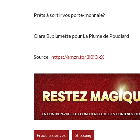
Prêts à sortir vos porte-monnaie?
Clara B, plumette pour La Plume de Poudlard
Source :
https://amzn.to/3l0iOxX
,
Produits dérivés
Shopping