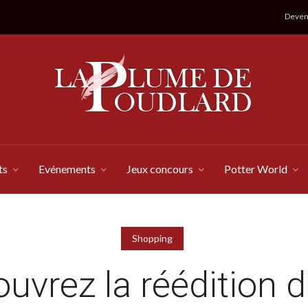
Devene
ts
Evénements
Jeux concours
Potter World
Shopping
uvrez la réédition d