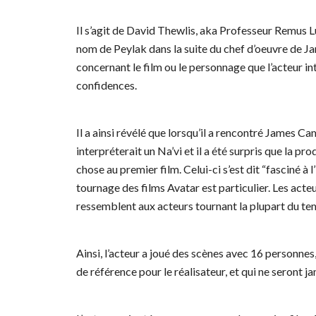
Il s’agit de David Thewlis, aka Professeur Remus Lu
nom de Peylak dans la suite du chef d’oeuvre de Ja
concernant le film ou le personnage que l’acteur inte
confidences.
Il a ainsi révélé que lorsqu’il a rencontré James C
interpréterait un Na’vi et il a été surpris que la pr
chose au premier film. Celui-ci s’est dit “fasciné à l’
tournage des films Avatar est particulier. Les acte
ressemblent aux acteurs tournant la plupart du tem
Ainsi, l’acteur a joué des scènes avec 16 personnes
de référence pour le réalisateur, et qui ne seront j