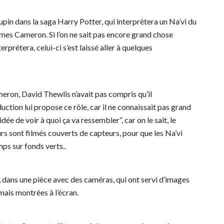
pin dans la saga Harry Potter, qui interprétera un Na’vi du
mes Cameron. Si l’on ne sait pas encore grand chose
rprétera, celui-ci s’est laissé aller à quelques
ameron, David Thewlis n’avait pas compris qu’il
oduction lui propose ce rôle, car il ne connaissait pas grand
idée de voir à quoi ça va ressembler”, car on le sait, le
urs sont filmés couverts de capteurs, pour que les Na’vi
ps sur fonds verts..
, dans une pièce avec des caméras, qui ont servi d’images
amais montrées à l’écran.