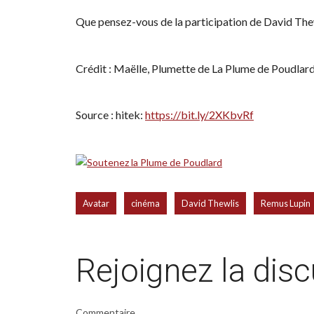
Que pensez-vous de la participation de David The
Crédit : Maëlle, Plumette de La Plume de Poudlar
Source : hitek:
https://bit.ly/2XKbvRf
,
,
,
Avatar
cinéma
David Thewlis
Remus Lupin
Rejoignez la dis
Commentaire