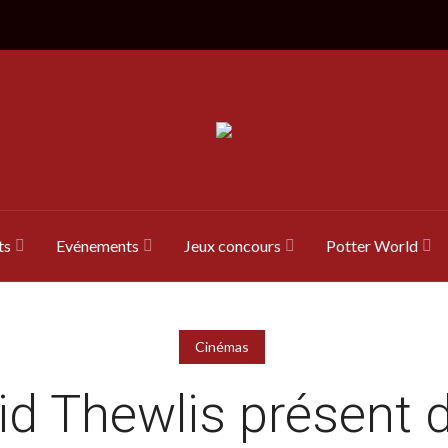
ts
Evénements
Jeux concours
Potter World
Cinémas
id Thewlis présent 