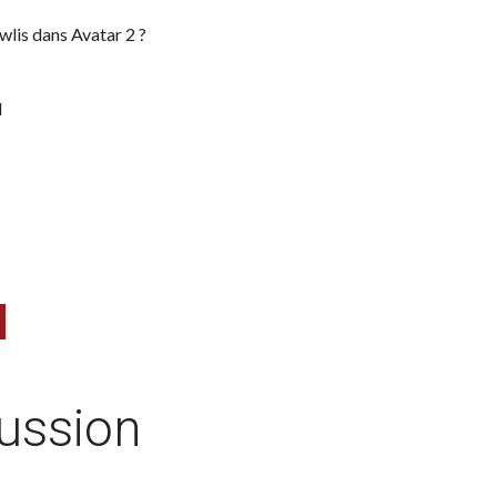
wlis dans Avatar 2 ?
d
cussion