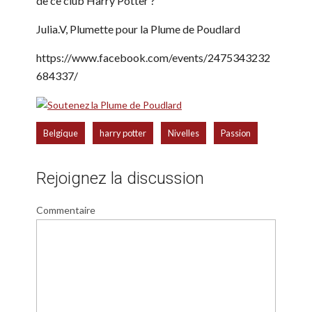
de ce club Harry Potter ?
Julia.V, Plumette pour la Plume de Poudlard
https://www.facebook.com/events/2475343232
684337/
,
,
,
Belgique
harry potter
Nivelles
Passion
Rejoignez la discussion
Commentaire