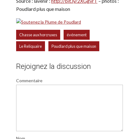
Source : lavenir :
http://bit.ly/2XGgvrT
– photos :
Poudlard plus que maison
,
,
Chasse aux horcruxes
événement
,
Le Reliquaire
Poudlard plus que maison
Rejoignez la discussion
Commentaire
Nom