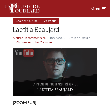
Menu
Chaînes Youtube
Zoom sur
Laetitia Beaujard
Ajoutez un commentaire
10/07/2020
2 min de lecture
Chaînes Youtube
Zoom sur
[ZOOM SUR]