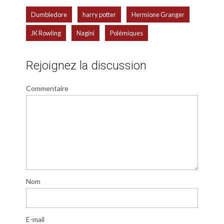
,
,
,
Dumbledore
harry potter
Hermione Granger
,
,
JK Rowling
Nagini
Polémiques
Rejoignez la discussion
Commentaire
Nom
E-mail