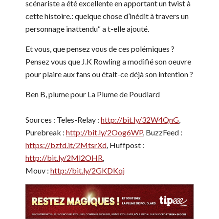
scénariste a été excellente en apportant un twist à
cette histoire.: quelque chose d’inédit à travers un
personnage inattendu“ a t-elle ajouté.
Et vous, que pensez vous de ces polémiques ?
Pensez vous que J.K Rowling a modifié son oeuvre
pour plaire aux fans ou était-ce déjà son intention ?
Ben B, plume pour La Plume de Poudlard
Sources : Teles-Relay :
http://bit.ly/32W4QnG
,
Purebreak :
http://bit.ly/2Oog6WP
, BuzzFeed :
https://bzfd.it/2MtsrXd
, Huffpost :
http://bit.ly/2Ml2OHR
,
Mouv :
http://bit.ly/2GKDKqj