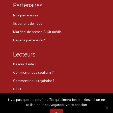
Partenaires
Nos partenaires
Ils parlent de nous
Matériel de presse & Kit média
Devenir partenaire ?
Lecteurs
Besoin d’aide ?
Comment nous soutenir ?
Comment nous rejoindre ?
CGU
Il y a pas que les poufsouffle qui aiment les cookies, ici on en
utilise pour sauvegarder votre session
La Plume de Poudlard est une marque déposée · Copyright 2026
Ok