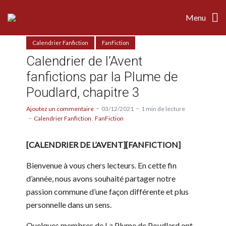
Menu
Calendrier Fanfiction
FanFiction
Calendrier de l’Avent
fanfictions par la Plume de
Poudlard, chapitre 3
Ajoutez un commentaire
03/12/2021
1 min de lecture
Calendrier Fanfiction
FanFiction
[CALENDRIER DE L’AVENT][FANFICTION]
Bienvenue à vous chers lecteurs. En cette fin
d’année, nous avons souhaité partager notre
passion commune d’une façon différente et plus
personnelle dans un sens.
Quelques membres de La Plume de Poudlard ont