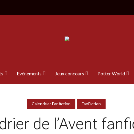
ts
Evénements
Jeux concours
Potter World
Calendrier Fanfiction
FanFiction
rier de l’Avent fanf