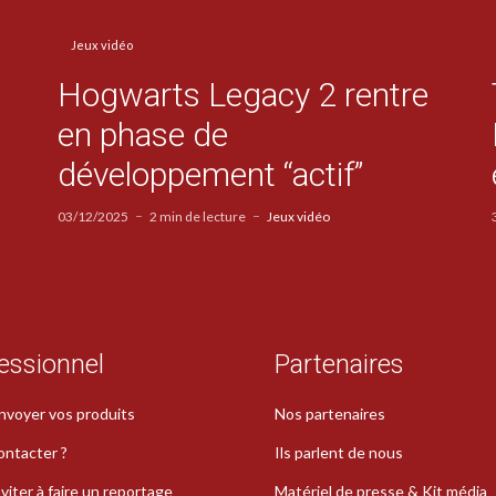
Jeux vidéo
Hogwarts Legacy 2 rentre
en phase de
développement “actif”
03/12/2025
2 min de lecture
Jeux vidéo
essionnel
Partenaires
nvoyer vos produits
Nos partenaires
ontacter ?
Ils parlent de nous
viter à faire un reportage
Matériel de presse & Kit média