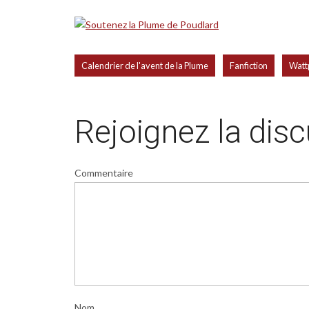
,
,
Calendrier de l'avent de la Plume
Fanfiction
Watt
Rejoignez la dis
Commentaire
Nom