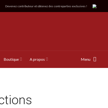
Devenez contributeur et obtenez des contreparties exclusives !
Boutique
A propos
Menu
ictions