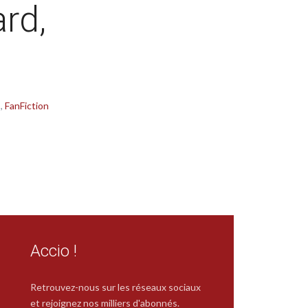
rd,
FanFiction
Accio !
Retrouvez-nous sur les réseaux sociaux
et rejoignez nos milliers d'abonnés.