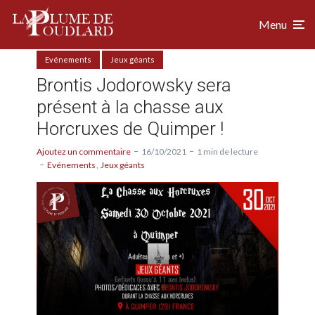
Menu
Evénements
Jeux géants
Brontis Jodorowsky sera
présent à la chasse aux
Horcruxes de Quimper !
Ajoutez un commentaire
16/10/2021
1 min de lecture
Evénements
Jeux géants