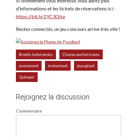
Si l’événement vous intéresse, vous aurez plus
d’informations et les tickets de réservations ici :
https://bit.ly/2YC3Qba
Restez connectés, un jeu concours arrive très vite !
,
,
Brontis Jodorowsky
Chasse aux horcruxes
,
,
,
evenement
événement
jeux géant
Quimper
Rejoignez la discussion
Commentaire