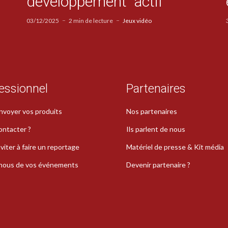
développement “actif”
03/12/2025
2 min de lecture
Jeux vidéo
essionnel
Partenaires
nvoyer vos produits
Nos partenaires
ontacter ?
Ils parlent de nous
viter à faire un reportage
Matériel de presse & Kit média
-nous de vos événements
Devenir partenaire ?