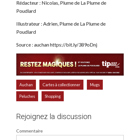
Rédacteur : Nicolas, Plume de La Plume de
Poudlard
Illustrateur : Adrien, Plume de La Plume de
Poudlard
Source : auchan https://bit.ly/389oDnj
,
,
,
Auchan
Cartes à collectionner
Mugs
,
Peluches
Shopping
Rejoignez la discussion
Commentaire