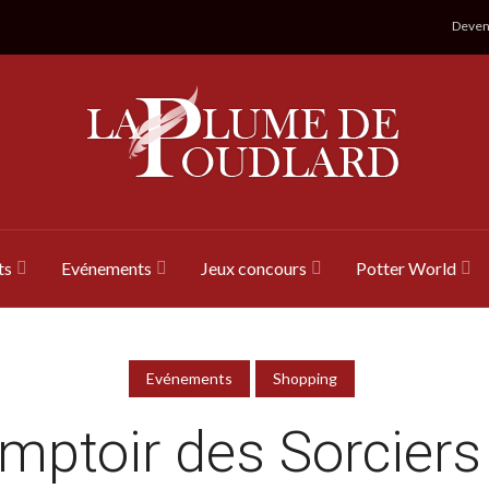
Devene
ts
Evénements
Jeux concours
Potter World
Evénements
Shopping
mptoir des Sorciers