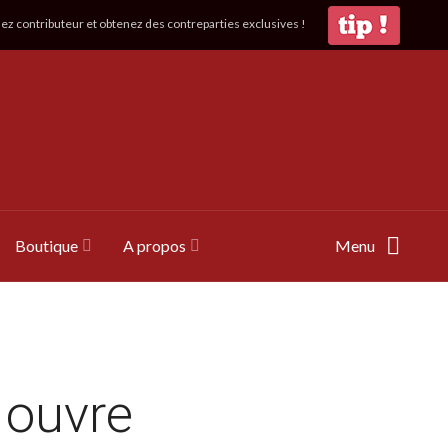
z contributeur et obtenez des contreparties exclusives !
Boutique
A propos
Menu
 ouvre