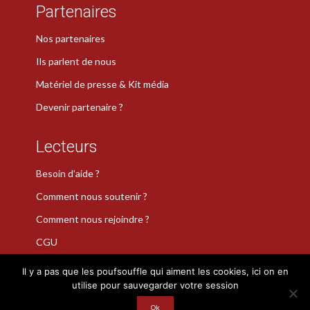
Partenaires
Nos partenaires
Ils parlent de nous
Matériel de presse & Kit média
Devenir partenaire ?
Lecteurs
Besoin d’aide ?
Comment nous soutenir ?
Comment nous rejoindre ?
CGU
Il y a pas que les poufsouffle qui aiment les cookies, ici on en
utilise pour sauvegarder votre session
La Plume de Poudlard est une marque déposée · Copyright 2026
· Tous droits réservés
Ok