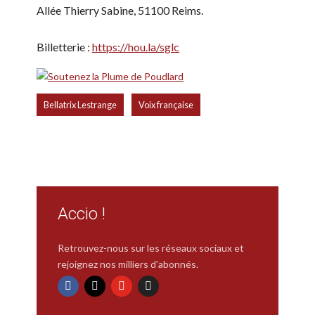
Allée Thierry Sabine, 51100 Reims.
Billetterie :
https://hou.la/sglc
,
Bellatrix Lestrange
Voix française
Accio !
Retrouvez-nous sur les réseaux sociaux et
rejoignez nos milliers d'abonnés.