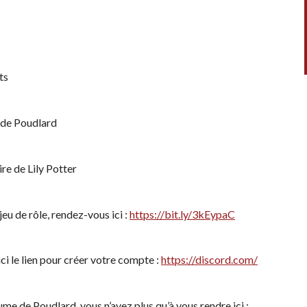
ts
s de Poudlard
re de Lily Potter
eu de rôle, rendez-vous ici :
https://bit.ly/3kEypaC
ici le lien pour créer votre compte :
https://discord.com/
ume de Poudlard, vous n’avez plus qu’à vous rendre ici :