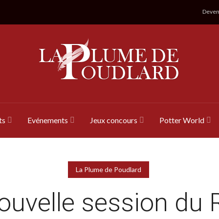
Devene
ts
Evénements
Jeux concours
Potter World
La Plume de Poudlard
ouvelle session du R