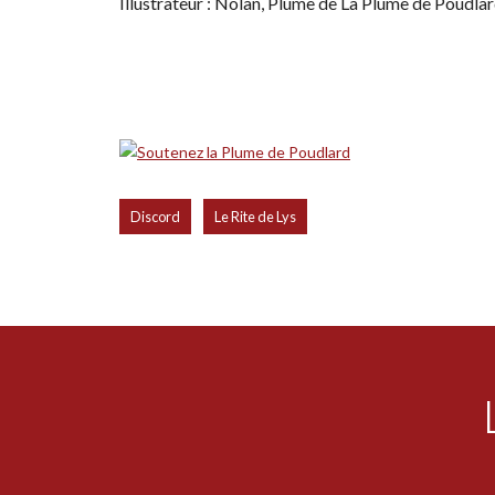
Illustrateur : Nolan, Plume de La Plume de Poudla
,
Discord
Le Rite de Lys