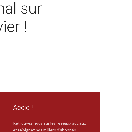
nal sur
ier !
Accio !
Retrouvez-nous sur les réseaux sociaux
et rejoignez nos milliers d'abonnés.