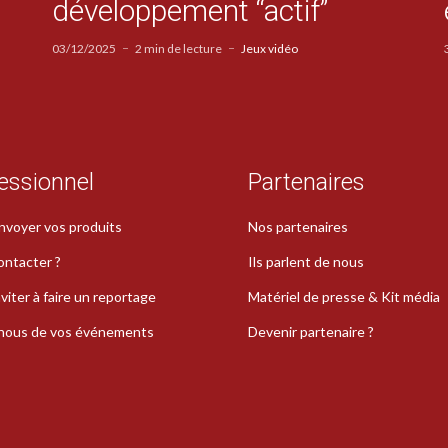
développement “actif”
03/12/2025
2 min de lecture
Jeux vidéo
essionnel
Partenaires
nvoyer vos produits
Nos partenaires
ontacter ?
Ils parlent de nous
viter à faire un reportage
Matériel de presse & Kit média
-nous de vos événements
Devenir partenaire ?