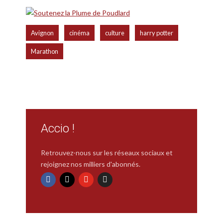
,
,
,
,
Avignon
cinéma
culture
harry potter
Marathon
Accio !
Retrouvez-nous sur les réseaux sociaux et
rejoignez nos milliers d'abonnés.