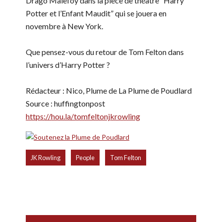
Drago Malefoy dans la pièce de théâtre “Harry
Potter et l’Enfant Maudit” qui se jouera en
novembre à New York.
Que pensez-vous du retour de Tom Felton dans
l’univers d’Harry Potter ?
Rédacteur : Nico, Plume de La Plume de Poudlard
Source : huffingtonpost
https://hou.la/tomfeltonjkrowling
,
,
JK Rowling
People
Tom Felton