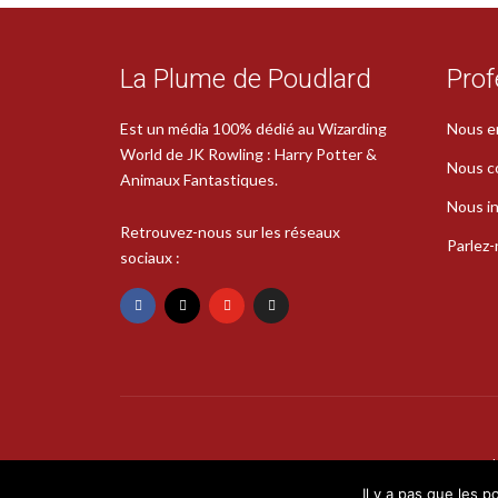
La Plume de Poudlard
Prof
Est un média 100% dédié au Wizarding
Nous e
World de JK Rowling : Harry Potter &
Nous c
Animaux Fantastiques.
Nous in
Retrouvez-nous sur les réseaux
Parlez
sociaux :
Il y a pas que les p