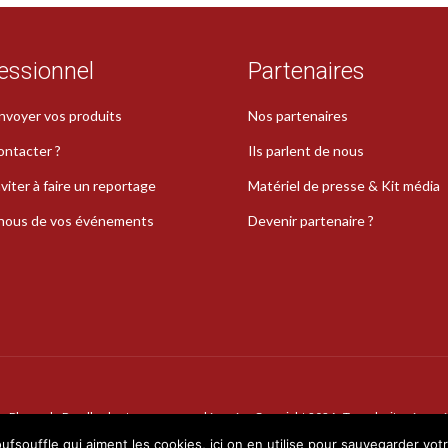
essionnel
Partenaires
nvoyer vos produits
Nos partenaires
ontacter ?
Ils parlent de nous
viter à faire un reportage
Matériel de presse & Kit média
-nous de vos événements
Devenir partenaire ?
La Plume de Poudlard est une marque déposée · Copyright 2026 · Tous droits réservé
oufsouffle qui aiment les cookies, ici on en utilise pour sauvegarder vot