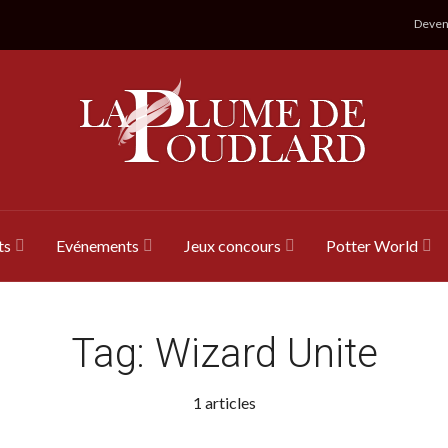
Devene
ts
Evénements
Jeux concours
Potter World
Tag:
Wizard Unite
1 articles