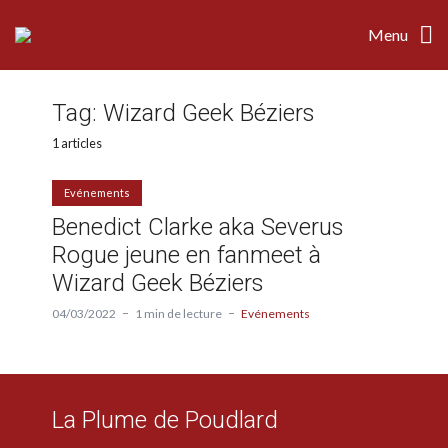
Menu
Tag:
Wizard Geek Béziers
1 articles
Evénements
Benedict Clarke aka Severus
Rogue jeune en fanmeet à
Wizard Geek Béziers
04/03/2022
1 min de lecture
Evénements
La Plume de Poudlard