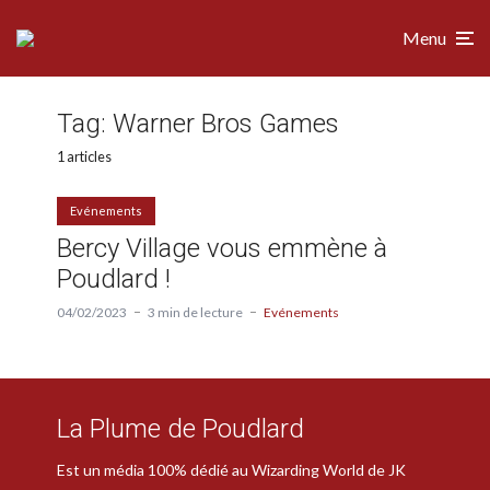
Menu
Tag:
Warner Bros Games
1 articles
Evénements
Bercy Village vous emmène à
Poudlard !
04/02/2023
3 min de lecture
Evénements
La Plume de Poudlard
Est un média 100% dédié au Wizarding World de JK