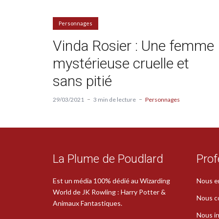
Personnages
Vinda Rosier : Une femme
mystérieuse cruelle et
sans pitié
29/03/2021
3 min de lecture
Personnages
La Plume de Poudlard
Prof
Est un média 100% dédié au Wizarding
Nous e
World de JK Rowling : Harry Potter &
Nous c
Animaux Fantastiques.
Nous in