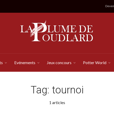
Devene
ts
Evénements
Jeux concours
Potter World
Tag:
tournoi
1 articles