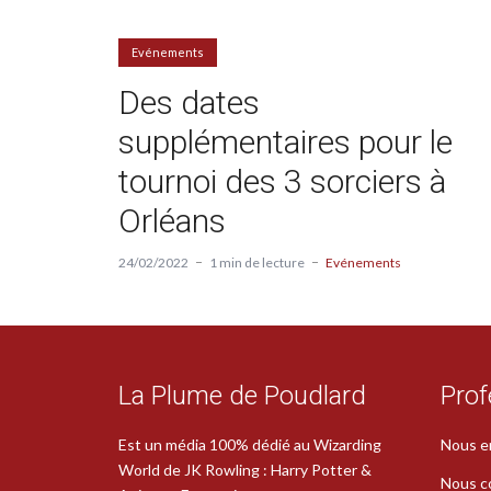
Evénements
Des dates
supplémentaires pour le
tournoi des 3 sorciers à
Orléans
24/02/2022
1 min de lecture
Evénements
La Plume de Poudlard
Prof
Est un média 100% dédié au Wizarding
Nous e
World de JK Rowling : Harry Potter &
Nous c