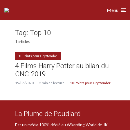
Menu
Tag:
Top 10
1 articles
10 Points pour Gryffondor
4 Films Harry Potter au bilan du
CNC 2019
19/06/2020
2 min de lecture
10 Points pour Gryffondor
La Plume de Poudlard
Est un média 100% dédié au Wizarding World de JK