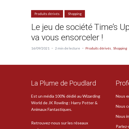
Produits dérivés
Shopping
Le jeu de société Time’s U
va vous ensorceler !
16/09/2021
2 min de lecture
Produits dérivés
Shopping
La Plume de Poudlard
Prof
Est un média 100% dédié au Wizarding
Nous e
World de JK Rowling : Harry Potter &
Nous c
Animaux Fantastiques.
Nous in
Retrouvez-nous sur les réseaux
Parlez