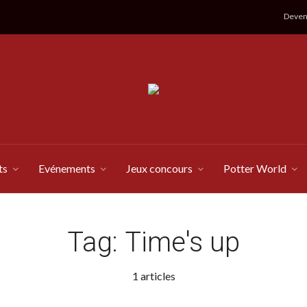
Devene
ts
Evénements
Jeux concours
Potter World
Tag:
Time's up
1 articles