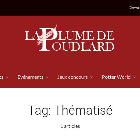
Devene
ts
Evénements
Jeux concours
Potter World
Tag:
Thématisé
1 articles