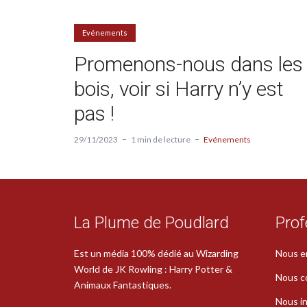
Evénements
Promenons-nous dans les
bois, voir si Harry n’y est
pas !
29/11/2023
1 min de lecture
Evénements
La Plume de Poudlard
Prof
Est un média 100% dédié au Wizarding
Nous e
World de JK Rowling : Harry Potter &
Nous c
Animaux Fantastiques.
Nous in