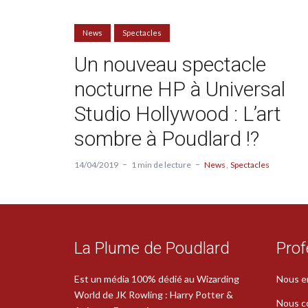
News
Spectacles
Un nouveau spectacle
nocturne HP à Universal
Studio Hollywood : L’art
sombre à Poudlard !?
14/04/2019
1 min de lecture
News
Spectacles
La Plume de Poudlard
Prof
Est un média 100% dédié au Wizarding
Nous e
World de JK Rowling : Harry Potter &
Nous c