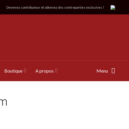
Devenez contributeur et obtenez des contreparties exclusives !
Boutique
A propos
Menu
em