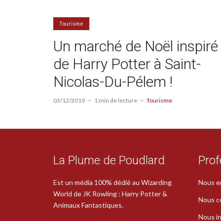
Tourisme
Un marché de Noël inspiré
de Harry Potter à Saint-
Nicolas-Du-Pélem !
03/12/2019
1 min de lecture
Tourisme
La Plume de Poudlard
Prof
Est un média 100% dédié au Wizarding
Nous e
World de JK Rowling : Harry Potter &
Nous c
Animaux Fantastiques.
Nous in