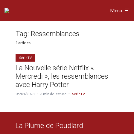
Menu
Tag:
Ressemblances
1 articles
SérieTV
La Nouvelle série Netflix «
Mercredi », les ressemblances
avec Harry Potter
05/01/2023
3 min de lecture
SérieTV
La Plume de Poudlard