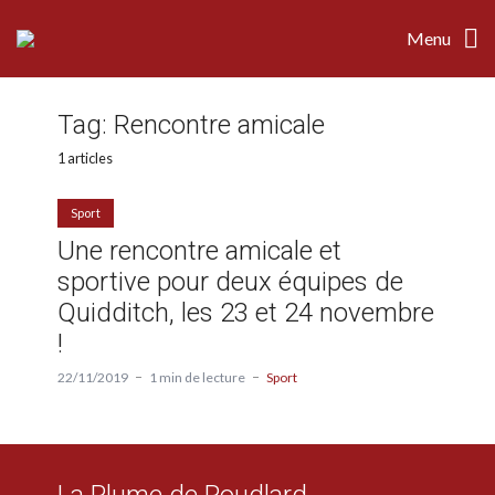
Menu
Tag:
Rencontre amicale
1 articles
Sport
Une rencontre amicale et
sportive pour deux équipes de
Quidditch, les 23 et 24 novembre
!
22/11/2019
1 min de lecture
Sport
La Plume de Poudlard