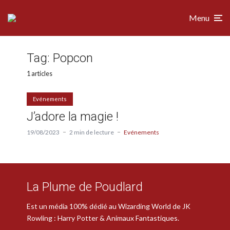
Menu
Tag:
Popcon
1 articles
Evénements
J’adore la magie !
19/08/2023
2 min de lecture
Evénements
La Plume de Poudlard
Est un média 100% dédié au Wizarding World de JK
Rowling : Harry Potter & Animaux Fantastiques.