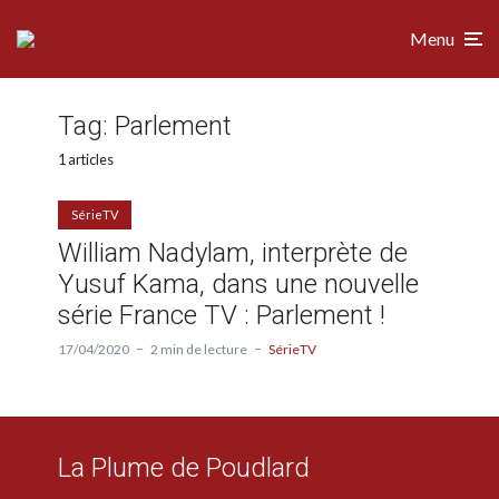
Menu
Tag:
Parlement
1 articles
SérieTV
William Nadylam, interprète de
Yusuf Kama, dans une nouvelle
série France TV : Parlement !
17/04/2020
2 min de lecture
SérieTV
La Plume de Poudlard